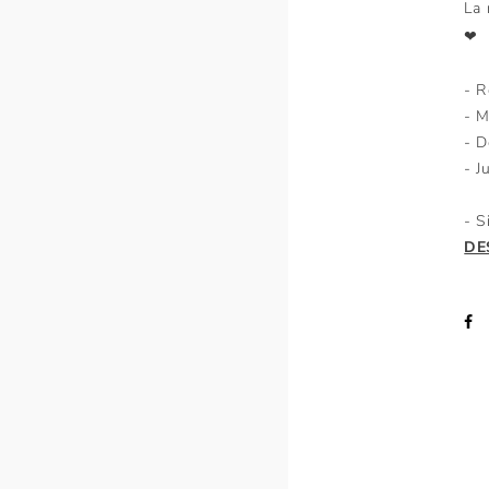
La 
❤
- R
- M
- D
- J
- S
DE