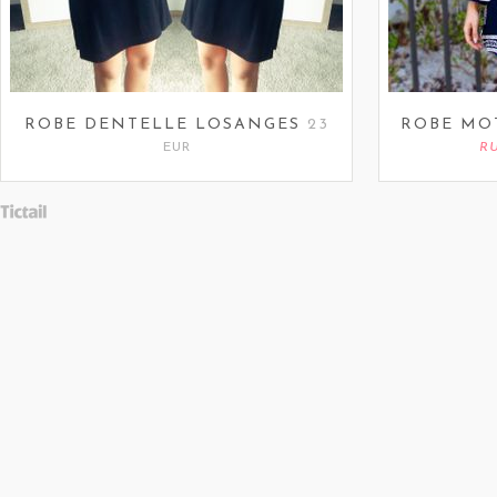
ROBE DENTELLE LOSANGES
23
ROBE MO
EUR
R