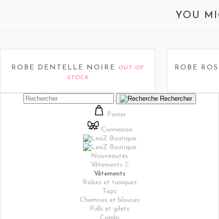
YOU MI
ROBE DENTELLE NOIRE
ROBE ROS
OUT OF
STOCK
Rechercher
Panier
Connexion
Nouveautés
Vêtements

Vêtements
Robes et tuniques
Tops
Chemises et blouses
Pulls et gilets
Combi