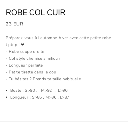
ROBE COL CUIR
23
EUR
Préparez-vous à l'automne-hiver avec cette petite robe
tiptop ! ❤
- Robe coupe droite
- Col style chemise similicuir
- Longueur parfaite
- Petite tirette dans le dos
- Tu hésites ? Prends ta taille habituelle
Buste : S>90 , M>92 , L>96
Longueur : S>85 , M>86 , L>87