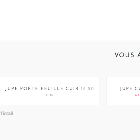
VOUS 
JUPE PORTE-FEUILLE CUIR
18.50
JUPE C
EUR
R