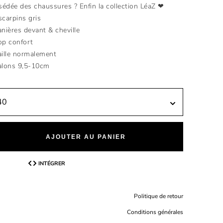
édée des chaussures ? Enfin la collection LéaZ ❤
scarpins gris
anières devant & cheville
op confort
aille normalement
alons 9,5-10cm
AJOUTER AU PANIER
INTÉGRER
Politique de retour
Conditions générales