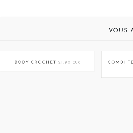
VOUS 
BODY CROCHET
21.90
COMBI F
EUR