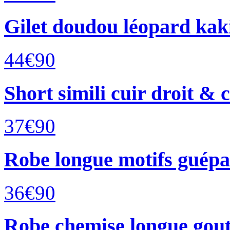
Gilet doudou léopard kak
44€
90
Short simili cuir droit & 
37€
90
Robe longue motifs guép
36€
90
Robe chemise longue gout