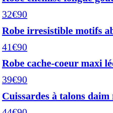
32€
90
Robe irresistible motifs a
41€
90
Robe cache-coeur maxi lé
39€
90
Cuissardes à talons daim 
44€
90