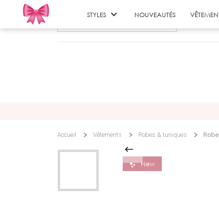

STYLES
NOUVEAUTÉS
VÊTEMEN
Accueil
Vêtements
Robes & tuniques
Robe 
30+ personnes ont ce pro
New