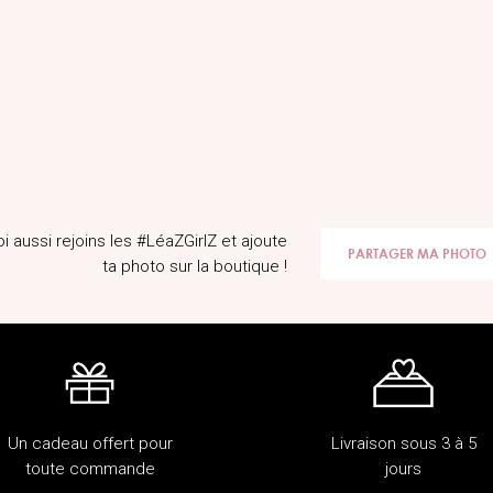
oi aussi rejoins les #LéaZGirlZ et ajoute
PARTAGER MA PHOTO
ta photo sur la boutique !
Un cadeau offert pour
Livraison sous 3 à 5
toute commande
jours