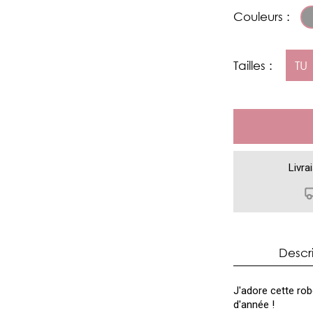
Couleurs :
Tailles :
TU
Livra
Descr
J'adore cette robe
d'année !