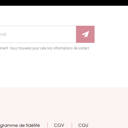
ment. Vous trouverez pour cela nos informations de contact
.
gramme de fidélité
CGV
CGU