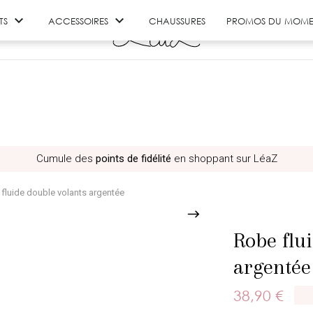


TS
ACCESSOIRES
CHAUSSURES
PROMOS DU MOME
Cumule des
points de fidélité
en shoppant sur LéaZ
fluide double volants argentée
Robe flu
duit au panier
argentée
38,90 €