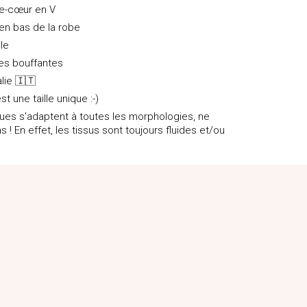
he-cœur en V
 en bas de la robe
lle
es bouffantes
alie 🇮🇹
st une taille unique :-)
iques s'adaptent à toutes les morphologies, ne
s ! En effet, les tissus sont toujours fluides et/ou
@alice_fevet