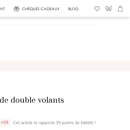
NT
CHÈQUES CADEAUX
BLOG
WISHLIST
CONNEXION
PANIER
ide double volants
+39
Cet article te rapporte 39 points
de fidélité !