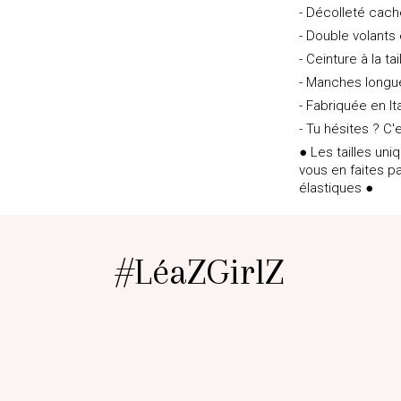
- Décolleté cac
- Double volants
- Ceinture à la tai
- Manches longu
- Fabriquée en It
- Tu hésites ? C'e
● Les tailles un
vous en faites pa
élastiques ●
#LéaZGirlZ
@Marionceccatooff