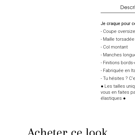
Descr
Je craque pour ce
- Coupe oversiz
- Maille torsadée
- Col montant
- Manches longu
- Finitions bords
- Fabriquée en It
- Tu hésites ? C'e
● Les tailles un
vous en faites pa
élastiques ●
Acheter ce look