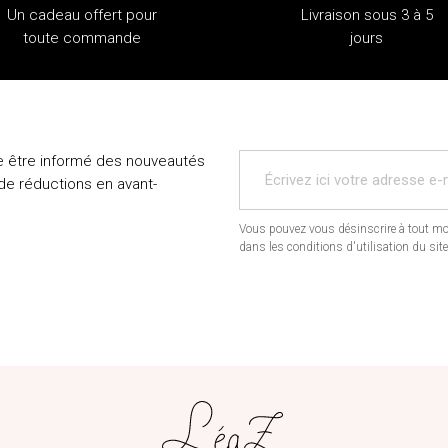
Un cadeau offert pour
Livraison sous 3 à 5
toute commande
jours
e être informé des nouveautés
 de réductions en avant-
Vous pouvez vous désinscrire à tout mo
dans les conditions d'utilisation du site