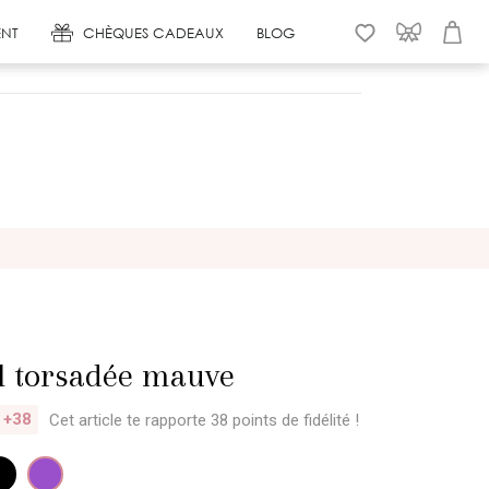
NT
CHÈQUES CADEAUX
BLOG
WISHLIST
CONNEXION
PANIER
l torsadée mauve
+38
Cet article te rapporte 38 points
de fidélité !