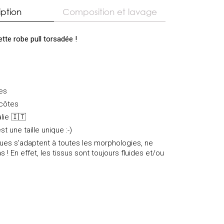
iption
Composition et lavage
tte robe pull torsadée !
e
es
-côtes
alie 🇮🇹
st une taille unique :-)
iques s'adaptent à toutes les morphologies, ne
s ! En effet, les tissus sont toujours fluides et/ou