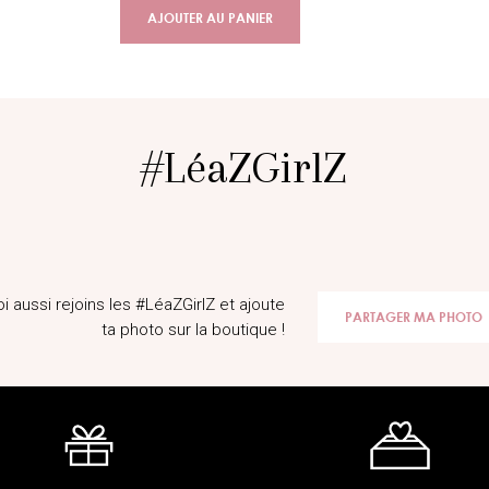
AJOUTER AU PANIER
#LéaZGirlZ
_rose
@alice_f
oi aussi rejoins les #LéaZGirlZ et ajoute
PARTAGER MA PHOTO
ta photo sur la boutique !