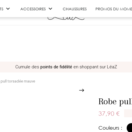


TS
ACCESSOIRES
CHAUSSURES
PROMOS DU MOME
Cumule des
points de fidélité
en shoppant sur LéaZ
pull torsadée mauve
Robe pul
37,90 €
Couleurs :