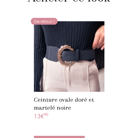
De retour !
Ceinture ovale doré et
martelé noire
90
13€