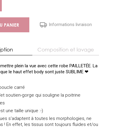
Informations livraison
U PANIER
iption
Composition et lavage
mettre plein la vue avec cette robe PAILLETÉE. La
i que le haut effet body sont juste SUBLIME ❤
 boucle carré
et soutien-gorge qui souligne la poitrine
ées
st une taille unique :-)
iques s'adaptent à toutes les morphologies, ne
s ! En effet, les tissus sont toujours fluides et/ou