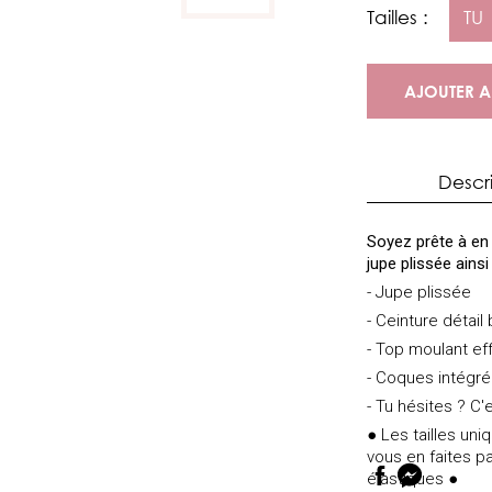
Tailles :
TU
AJOUTER A
Descr
Soyez prête à en 
jupe plissée ains
- Jupe plissée
- Ceinture détail
- Top moulant eff
- Coques intégr
- Tu hésites ? C'e
● Les tailles un
vous en faites pa
élastiques ●