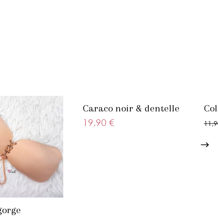
Caraco noir & dentelle
Col
19,90 €
11,9
gorge