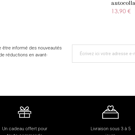
autocolla
beige
13,90 €
e être informé des nouveautés
 de réductions en avant-
Un cadeau offert pour
Livraison sous 3 à 5