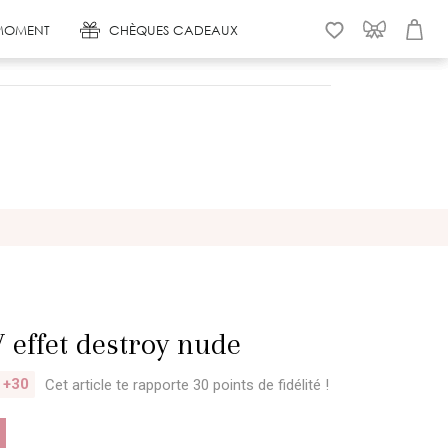
MOMENT
CHÈQUES CADEAUX
WISHLIST
CONNEXION
PANIER
V effet destroy nude
+30
Cet article te rapporte 30 points
de fidélité !