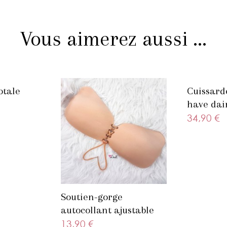
Vous aimerez aussi ...
otale
Cuissard
have dai
34,90 €
Soutien-gorge
autocollant ajustable
beige
13,90 €