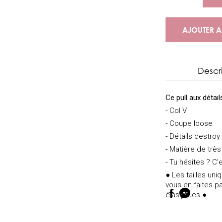
AJOUTER A
Descr
Ce pull aux détai
- Col V
- Coupe loose
- Détails destroy
- Matière de trè
- Tu hésites ? C'e
● Les tailles un
vous en faites pa
élastiques ●