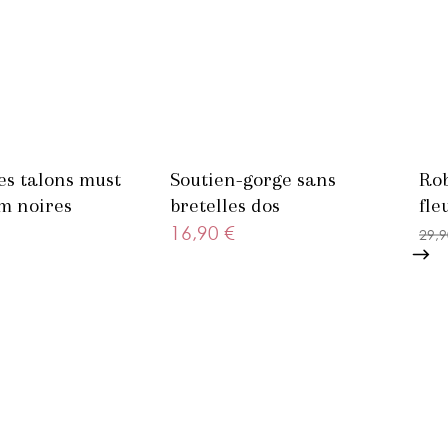
es talons must
Soutien-gorge sans
Ro
m noires
bretelles dos
fle
transparent
16,90 €
29,9