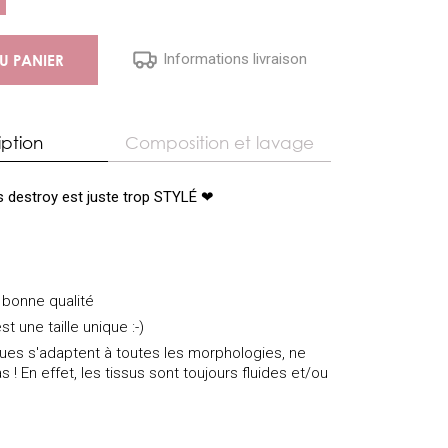
Informations livraison
U PANIER
iption
Composition et lavage
ls destroy est juste trop STYLÉ ❤
s bonne qualité
st une taille unique :-)
iques s'adaptent à toutes les morphologies, ne
s ! En effet, les tissus sont toujours fluides et/ou