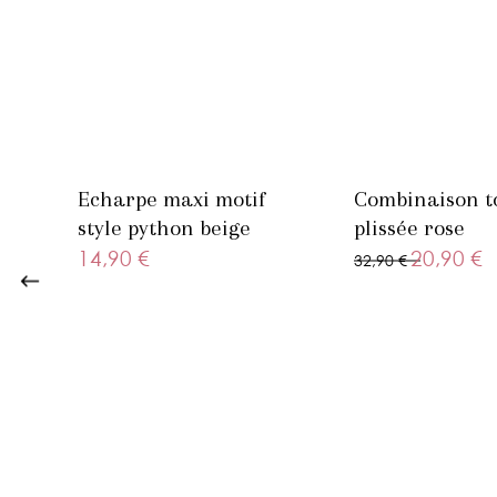
Vidéo
Echarpe maxi motif
Combinaison t
style python beige
plissée rose
14,90 €
20,90 €
32,90 €