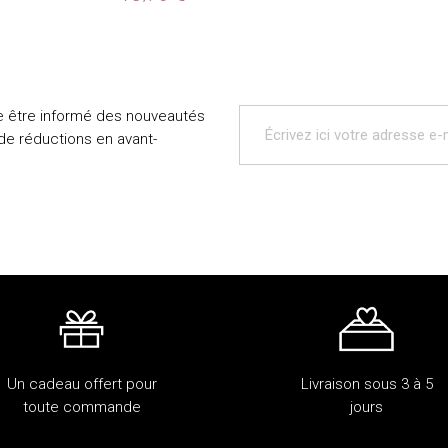
e être informé des nouveautés
 de réductions en avant-
Un cadeau offert pour
Livraison sous 3 à 5
toute commande
jours