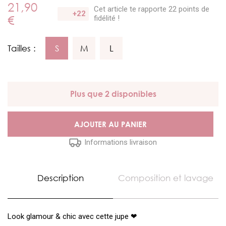
21,90
Cet article te rapporte 22 points
de
+22
€
fidélité !
Tailles :
S
M
L
Plus que 2 disponibles
AJOUTER AU PANIER
Informations livraison
Description
Composition et lavage
Look glamour & chic avec cette jupe ❤