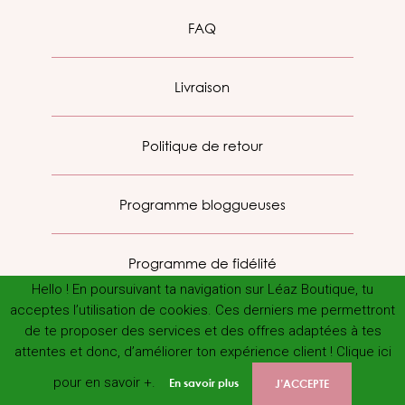
FAQ
Livraison
Politique de retour
Programme bloggueuses
Programme de fidélité
Hello ! En poursuivant ta navigation sur Léaz Boutique, tu
acceptes l’utilisation de cookies. Ces derniers me permettront
de te proposer des services et des offres adaptées à tes
attentes et donc, d’améliorer ton expérience client ! Clique ici
pour en savoir +.
En savoir plus
J’ACCEPTE