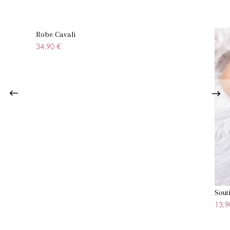
Robe Cavali
34,90 €
Sout
13,9