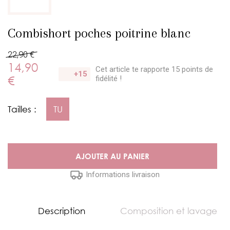
Combishort poches poitrine blanc
22,90 €
14,90
Cet article te rapporte 15 points
de
+15
€
fidélité !
Tailles :
TU
AJOUTER AU PANIER
Informations livraison
Description
Composition et lavage