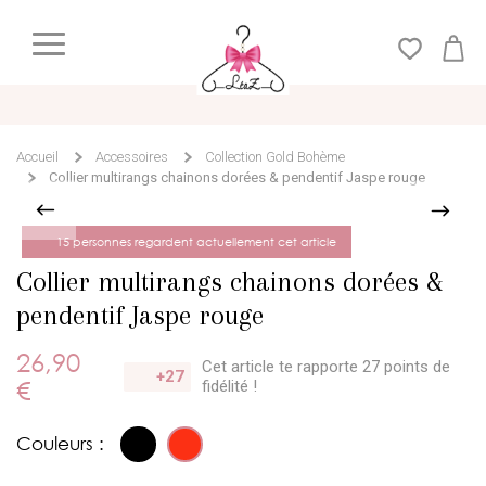
Accueil
Accessoires
Collection Gold Bohème
Collier multirangs chainons dorées & pendentif Jaspe rouge
15 personnes regardent actuellement cet article
Collier multirangs chainons dorées &
pendentif Jaspe rouge
26,90
Cet article te rapporte 27 points
de
+27
€
fidélité !
Couleurs :