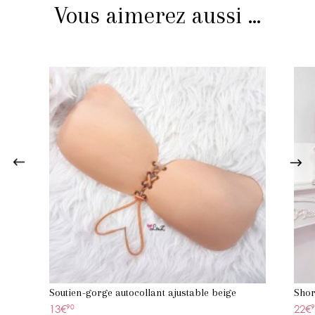
Vous aimerez aussi ...
Soutien-gorge autocollant ajustable beige
Shor
13€
90
22€
9