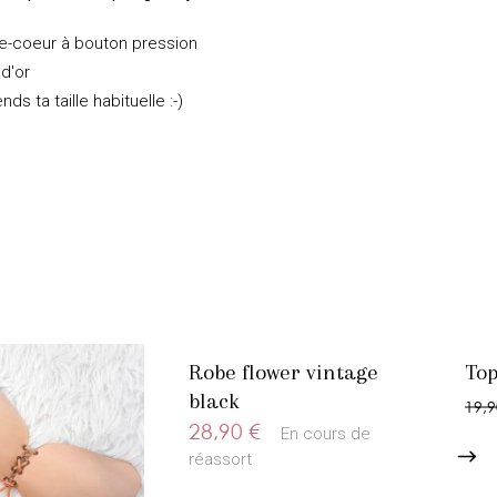
e-coeur à bouton pression
 d'or
nds ta taille habituelle :-)
Robe flower vintage
Top
black
19,9
28,90 €
En cours de
réassort