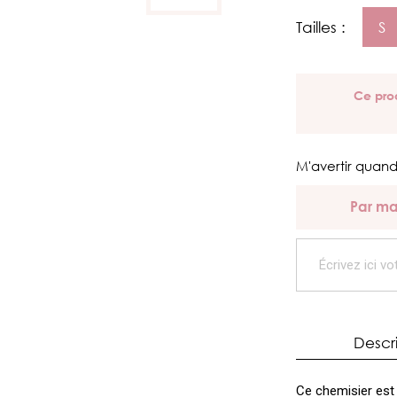
Tailles :
S
Ce prod
M'avertir quand
Par ma
Descr
Ce chemisier est 