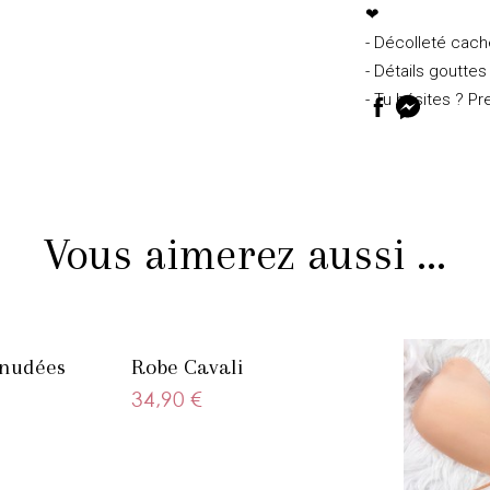
❤
- Décolleté cach
- Détails gouttes
- Tu hésites ? Pre
Vous aimerez aussi ...
énudées
Robe Cavali
34,90 €