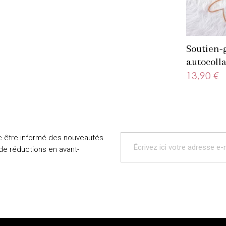
Soutien-
autocolla
beige
13,90 €
e être informé des nouveautés
 de réductions en avant-